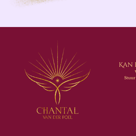
Kan 
Stuur