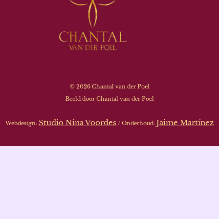
© 2026 Chantal van der Poel
Beeld door Chantal van der Poel
Studio Nina Voordes
Jaime Martínez
Webdesign:
/ Onderhoud: